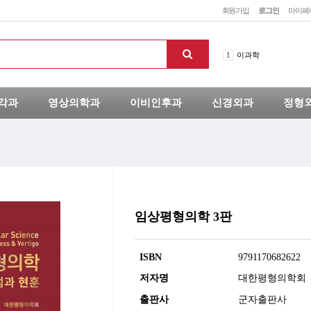
회원가입
로그인
마이페
5
Diagnostic Ultrasound: Head
1
이과학
2
보청기 처방 실전 가
3
유방영상의학
4
알기쉬운 영상해부학
각과
영상의학과
이비인후과
신경외과
정형
5
Diagnostic Ultrasound: Head
1
이과학
임상평형의학 3판
맨위로
ISBN
9791170682622
저자명
대한평형의학회
출판사
군자출판사