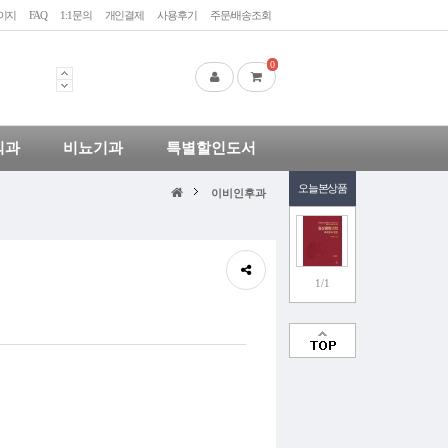
이지
FAQ
1:1문의
개인결제
사용후기
주문/배송조회
 and Neck, 2e
0
이드
외과
비뇨기과
특별할인도서
 and Neck, 2e
오늘본상품
이비인후과
1/1