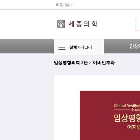
즐겨찾기
임상
전체카테고리
임상평형의학 3판 > 이비인후과