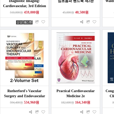
Diagnostic Imaging:
심초음파 핸드북 제2판
Wal
Cardiovascular, 3rd Edition
459,000원
40,500원
510,000원
45,000원
Rutherford's Vascular
Practical Cardiovascular
Conge
Surgery and Endovascular
Medicine 2e
Cl
Therapy 10e 2Vols
E
534,960원
164,340원
594,400원
182,600원
3
S