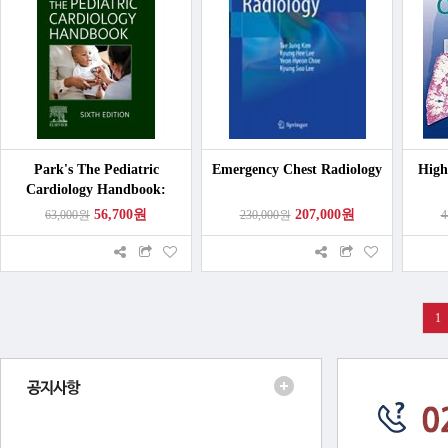
Park's The Pediatric
Emergency Chest Radiology
High
Cardiology Handbook:
Mobile Medicine Series 6/e
56,700원
207,000원
63,000원
230,000원
4
1