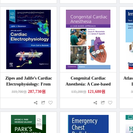
Zipes and Jalife’s Cardiac
Congenital Cardiac
Atla
Electrophysiology: From
Anesthesia: A Case-based
Cell to Bedside,8/e
Approach
287,730원
121,680원
319,700원
135,200원
3