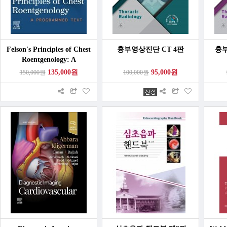
Felson's Principles of Chest
흉부영상진단 CT 4판
흉부
Roentgenology: A
Programmed Text 6th
135,000원
95,000원
150,000원
100,000원
Edition