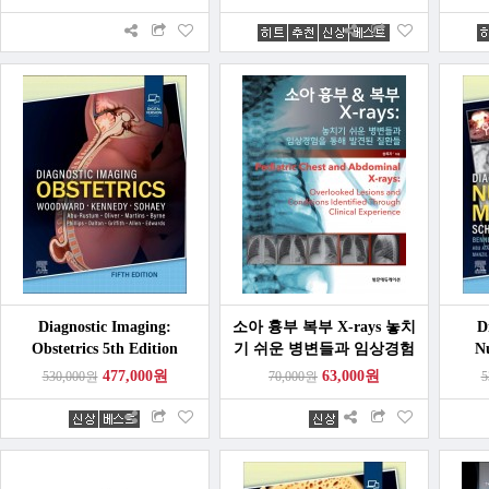
Diagnostic Imaging:
소아 흉부 복부 X-rays 놓치
D
Obstetrics 5th Edition
기 쉬운 병변들과 임상경험
Nu
을 통해 발견된 질환들
477,000원
63,000원
530,000원
70,000원
5