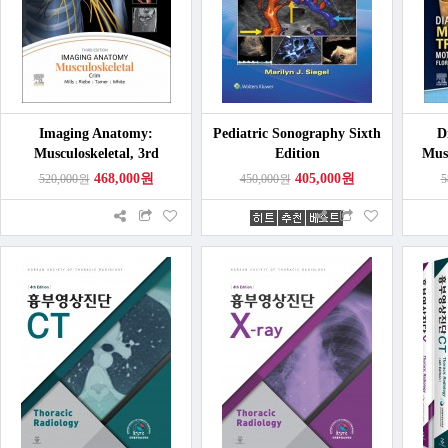
Imaging Anatomy:
Pediatric Sonography Sixth
D
Musculoskeletal, 3rd
Edition
Mus
Edition
468,000원
405,000원
520,000원
450,000원
5