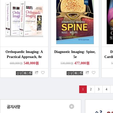
Orthopaedic Imaging: A
Diagnostic Imaging: Spine,
D
Practical Approach, 8e
5e
Cardi
540,000원
477,000원
600,000원
530,000원
5
1
2
3
4